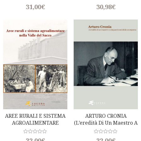
R
R
31,00
€
30,98
€
a
a
t
t
e
e
d
d
0
0
o
o
u
u
t
t
o
o
f
f
5
5
AREE RURALI E SISTEMA
ARTURO CRONIA
AGROALIMENTARE
(L’eredità Di Un Maestro A
NELLA VALLE DEL SACCO
Cinquant’anni Dalla
Scomparsa)
R
R
32,00
€
32,00
€