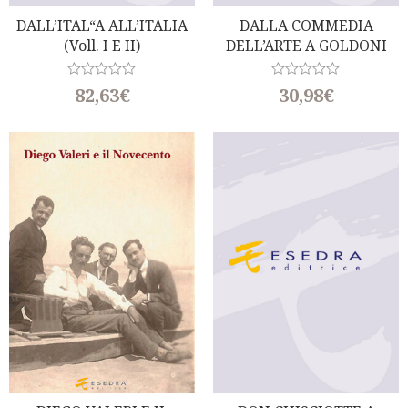
DALL’ITAL“A ALL’ITALIA
DALLA COMMEDIA
(voll. I E II)
DELL’ARTE A GOLDONI
R
R
82,63
€
30,98
€
a
a
t
t
e
e
d
d
0
0
o
o
u
u
t
t
o
o
f
f
5
5