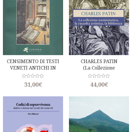
5
5
CENSIMENTO DI TESTI
CHARLES PATIN
VENETI ANTICHI IN
(La Collezione
PROSA (Secoli XIII-XVI)
Numismatica, La Raccolta
Artistica, La Biblioteca)
R
R
31,00
€
44,00
€
a
a
t
t
e
e
d
d
0
0
o
o
u
u
t
t
o
o
f
f
5
5