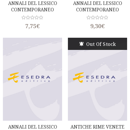
ANNALI DEL LESSICO
ANNALI DEL LESSICO
CONTEMPORANEO
CONTEMPORANEO
ITALIANO. Neologismi
ITALIANO. Neologismi
1993/94
1995
R
R
7,75
€
9,30
€
a
a
t
t
e
e
d
d
Out Of Stock
0
0
o
o
u
u
t
t
o
o
f
f
5
5
ANNALI DEL LESSICO
ANTICHE RIME VENETE