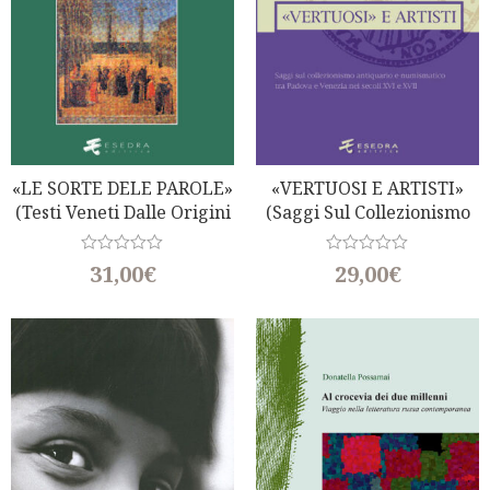
«LE SORTE DELE PAROLE»
«VERTUOSI E ARTISTI»
(Testi Veneti Dalle Origini
(Saggi Sul Collezionismo
All’Ottocento)
Antiquario E Numismatico
Tra Padova E Venezia)
R
R
31,00
€
29,00
€
a
a
t
t
e
e
d
d
0
0
o
o
u
u
t
t
o
o
f
f
5
5