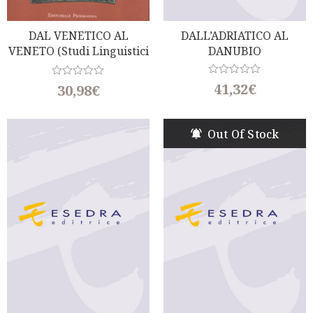
DAL VENETICO AL
DALL’ADRIATICO AL
VENETO (Studi Linguistici
DANUBIO
Preromani E Romanzi)
R
R
41,32
€
30,98
€
a
a
t
t
e
e
d
d
Out Of Stock
0
0
o
o
u
u
t
t
o
o
f
f
5
5