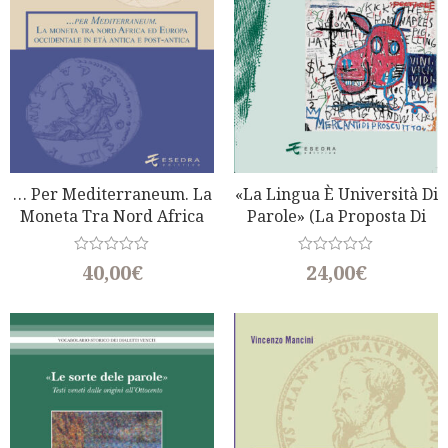
… Per Mediterraneum. La
«La Lingua È Università Di
Moneta Tra Nord Africa
Parole» (La Proposta Di
Ed Europa Occidentale In
Vincenzo Monti)
Età Antica E Post-Antica
R
R
40,00
€
24,00
€
a
a
t
t
e
e
d
d
0
0
o
o
u
u
t
t
o
o
f
f
5
5