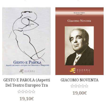
t
t
e
e
d
d
0
0
o
o
u
u
t
t
o
o
f
f
5
5
GESTO E PAROLA (Aspetti
GIACOMO NOVENTA
Del Teatro Europeo Tra
Ottocento E Novecento)
R
19,00
€
a
R
19,10
€
t
a
e
t
d