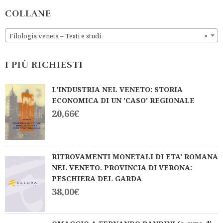
o
t
u
COLLANE
o
t
f
o
5
f
Filologia veneta – Testi e studi
×
5
I PIÙ RICHIESTI
L'INDUSTRIA NEL VENETO: STORIA
ECONOMICA DI UN 'CASO' REGIONALE
20,66
€
RITROVAMENTI MONETALI DI ETA' ROMANA
NEL VENETO. PROVINCIA DI VERONA:
PESCHIERA DEL GARDA
38,00
€