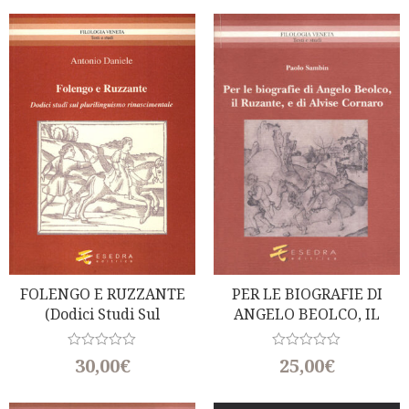
FOLENGO E RUZZANTE
PER LE BIOGRAFIE DI
(Dodici Studi Sul
ANGELO BEOLCO, IL
Plurilinguismo
RUZANTE, E DI ALVISE
Rinascimentale)
CORNARO
R
R
30,00
€
25,00
€
a
a
t
t
e
e
d
d