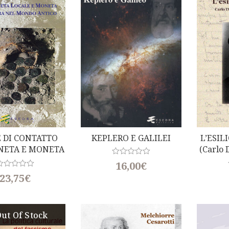
u
t
o
f
5
 DI CONTATTO
KEPLERO E GALILEI
L’ESIL
NETA E MONETA
(Carlo 
ERA NEL MONDO
Da
R
16,00
€
a
ANTICO
R
23,75
€
t
e
d
0
o
u
ut Of Stock
t
o