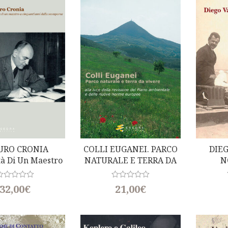
URO CRONIA
COLLI EUGANEI. PARCO
DIEG
tà Di Un Maestro
NATURALE E TERRA DA
N
uant’anni Dalla
VIVERE
comparsa)
R
R
32,00
€
21,00
€
a
t
e
d
0
o