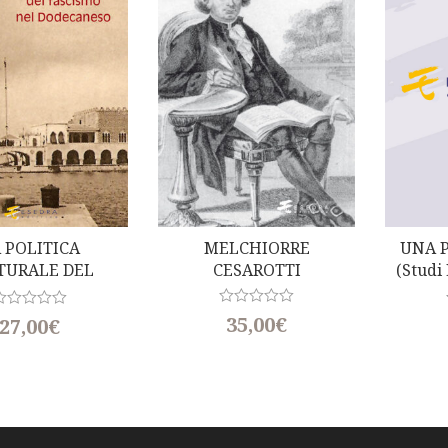
f
5
 POLITICA
MELCHIORRE
UNA 
TURALE DEL
CESAROTTI
(Studi
SCISMO NEL
Per
DECANESO
R
R
35,00
€
27,00
€
a
t
e
d
0
o
u
t
o