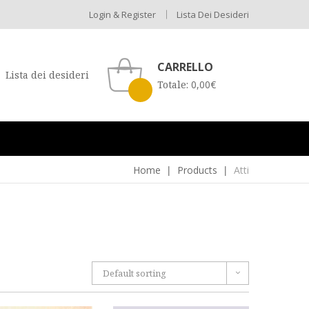
Login & Register
Lista Dei Desideri
CARRELLO
Lista dei desideri
Totale:
0,00
€
Home
Products
Atti
Default sorting