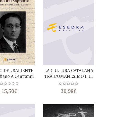
u
u
t
t
o
o
f
f
5
5
IO DEL SAPIENTE
LA CULTURA CATALANA
Diano A Cent’anni
TRA L’UMANESIMO E IL
lla Nascita)
BAROCCO
R
R
15,50
€
30,98
€
a
a
t
t
e
e
d
d
0
0
o
o
u
u