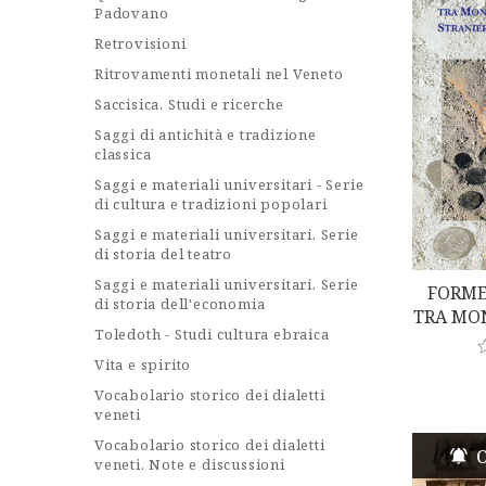
Padovano
u
t
Retrovisioni
o
f
Ritrovamenti monetali nel Veneto
5
Saccisica. Studi e ricerche
Saggi di antichità e tradizione
classica
Saggi e materiali universitari - Serie
di cultura e tradizioni popolari
Saggi e materiali universitari. Serie
di storia del teatro
Saggi e materiali universitari. Serie
FORME
di storia dell'economia
TRA MO
Toledoth - Studi cultura ebraica
STRANI
Vita e spirito
a
Vocabolario storico dei dialetti
t
veneti
e
d
Vocabolario storico dei dialetti
0
O
o
veneti. Note e discussioni
u