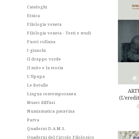
Cataloghi
Etnica
Filologia veneta
Filologia veneta - Testi e studi
Fuori collana
I giunchi
Il drappo verde
Il mito e la storia
L'Upupa
Le Betulle
ART
Lingua contemporanea
(L’eredi
Musei diffusi
A Cinq
S
Numismatica patavina
a
Parva
t
e
Quaderni D.A.M.S.
d
0
Quaderni del Circolo Filologico
o