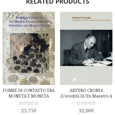
RELATED PRODUCTS
FORME DI CONTATTO TRA
ARTURO CRONIA
MONETA E MONETA
(L’eredità Di Un Maestro A
STRANIERA NEL MONDO
Cinquant’anni Dalla
ANTICO
Scomparsa)
R
R
23,75
€
32,00
€
a
a