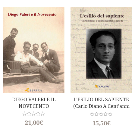
t
t
e
e
d
d
0
0
o
o
u
u
t
t
o
o
f
f
5
5
DIEGO VALERI E IL
L’ESILIO DEL SAPIENTE
NOVECENTO
(Carlo Diano A Cent’anni
Dalla Nascita)
R
21,00
€
R
15,50
€
a
a
t
t
e
e