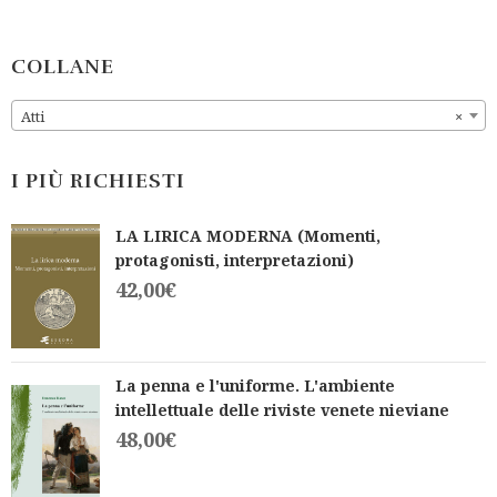
d
d
0
0
o
o
u
u
COLLANE
t
t
o
o
f
f
Atti
×
5
5
I PIÙ RICHIESTI
LA LIRICA MODERNA (Momenti,
protagonisti, interpretazioni)
42,00
€
La penna e l'uniforme. L'ambiente
intellettuale delle riviste venete nieviane
48,00
€