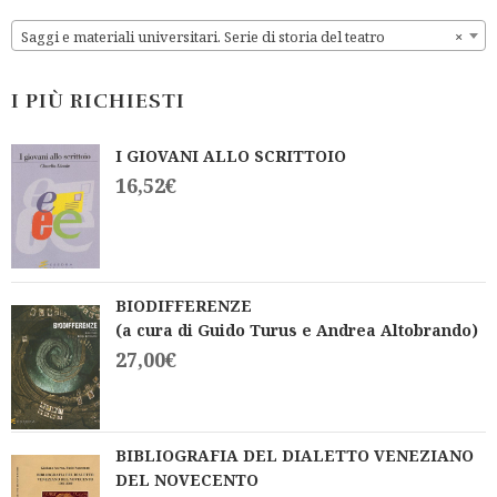
o
o
f
f
Saggi e materiali universitari. Serie di storia del teatro
×
5
5
I PIÙ RICHIESTI
I GIOVANI ALLO SCRITTOIO
16,52
€
BIODIFFERENZE
(a cura di Guido Turus e Andrea Altobrando)
27,00
€
BIBLIOGRAFIA DEL DIALETTO VENEZIANO
DEL NOVECENTO