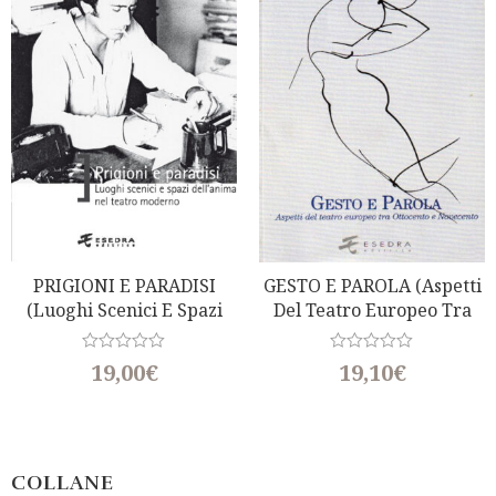
u
o
t
f
o
5
f
5
PRIGIONI E PARADISI
GESTO E PAROLA (Aspetti
(Luoghi Scenici E Spazi
Del Teatro Europeo Tra
Dell’anima Nel Teatro
Ottocento E Novecento)
Moderno)
R
R
19,00
€
19,10
€
a
a
t
t
e
e
d
d
0
0
o
o
u
u
COLLANE
t
t