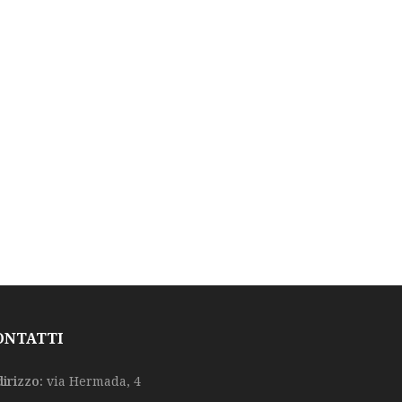
ONTATTI
dirizzo:
via Hermada, 4