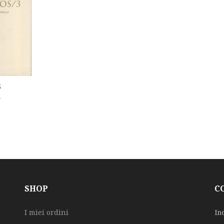
3
SHOP
C
I miei ordini
In