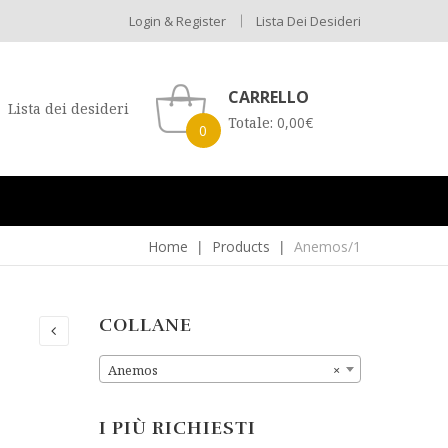
Login & Register
Lista Dei Desideri
CARRELLO
Lista dei desideri
Totale:
0,00
€
0
Home
Products
Anemos/1
COLLANE
Anemos
×
I PIÙ RICHIESTI