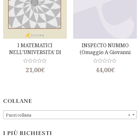
I MATEMATICI
INSPECTO NUMMO
NELL’UNIVERSITA’ DI
(Omaggio A Giovanni
PADOVA DAL SUO
Gorini) A Cura Di A.
NASCERE AL XX SECOLO
Saccocci
R
R
21,00
€
44,00
€
a
a
t
t
e
e
d
d
0
0
o
o
u
u
COLLANE
t
t
o
o
f
f
Fuori collana
×
5
5
I PIÙ RICHIESTI