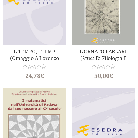
IL TEMPO, I TEMPI
L’ORNATO PARLARE
(Omaggio A Lorenzo
(Studi Di Filologia E
Renzi)
Letterature Romanze Per
Furio Brugnolo)
R
R
24,78
€
50,00
€
a
a
t
t
e
e
d
d
0
0
o
o
u
u
t
t
o
o
f
f
5
5