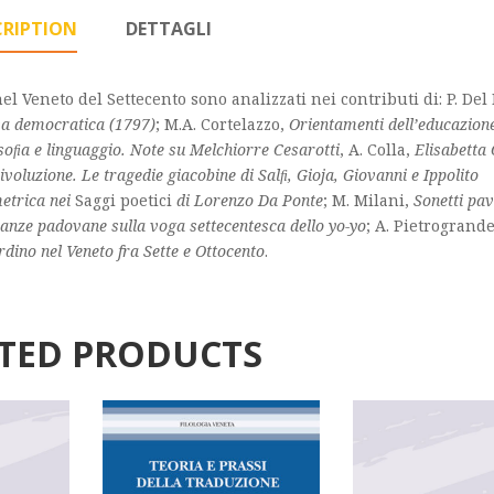
CRIPTION
DETTAGLI
 nel Veneto del Settecento sono analizzati nei contributi di: P. De
ova democratica (1797)
; M.A. Cortelazzo,
Orientamenti dell’educazion
osoﬁa e linguaggio. Note su Melchiorre Cesarotti
, A. Colla,
Elisabetta
ivoluzione. Le tragedie giacobine di Salﬁ, Gioja, Giovanni e Ippolito
etrica nei
Saggi poetici
di Lorenzo Da Ponte
; M. Milani,
Sonetti pa
ianze padovane sulla voga settecentesca dello yo-yo
; A. Pietrogrand
dino nel Veneto fra Sette e Ottocento
.
TED PRODUCTS