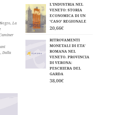
L'INDUSTRIA NEL
VENETO: STORIA
ECONOMICA DI UN
'CASO' REGIONALE
l Negro,
La
20,66
€
e
 Caminer
RITROVAMENTI
MONETALI DI ETA'
vani
ROMANA NEL
e,
Dalla
VENETO. PROVINCIA
DI VERONA:
PESCHIERA DEL
GARDA
38,00
€