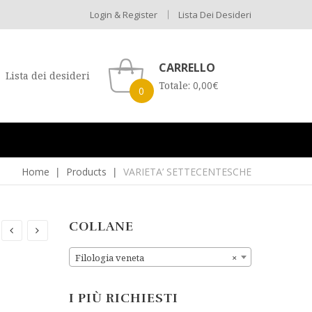
Login & Register
Lista Dei Desideri
CARRELLO
Lista dei desideri
Totale:
0,00
€
0
Home
Products
VARIETA’ SETTECENTESCHE
COLLANE
Filologia veneta
×
I PIÙ RICHIESTI