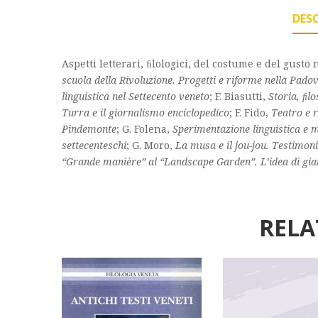
DES
Aspetti letterari, ﬁlologici, del costume e del gusto
scuola della Rivoluzione. Progetti e riforme nella Pad
linguistica nel Settecento veneto
; F. Biasutti,
Storia, ﬁl
Turra e il giornalismo enciclopedico
; F. Fido,
Teatro e r
Pindemonte
; G. Folena,
Sperimentazione linguistica e m
settecenteschi
; G. Moro,
La musa e il jou-jou. Testimon
“Grande manière” al “Landscape Garden”. L’idea di giar
RELA