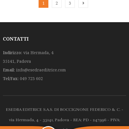
u
1
2
3
o
t
u
o
t
f
o
5
f
5
CONTATTI
Indirizzo:
via Hermada, 4
35141, Padova
Email:
info@esedraeditrice.com
Tel/Fax:
049 723 602
ESEDRA EDITRICE S.A.S. DI BOCCIGNONE FEDERICO & C. -
via Hermada, 4 - 35141, Padova - REA: PD - 247996 - PIVA: