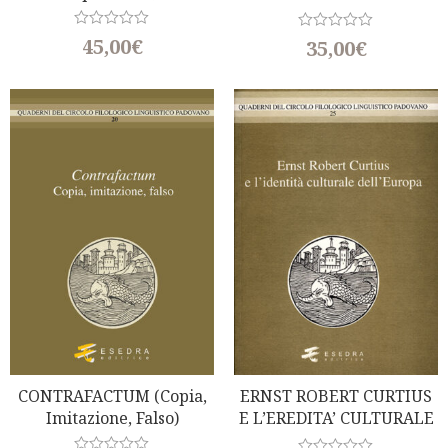
Letteratura)
R
45,00
€
R
35,00
€
a
a
t
t
e
e
d
d
0
0
o
o
u
u
t
t
o
o
f
f
5
5
CONTRAFACTUM (Copia,
ERNST ROBERT CURTIUS
Imitazione, Falso)
E L’EREDITA’ CULTURALE
DELL’EUROPA