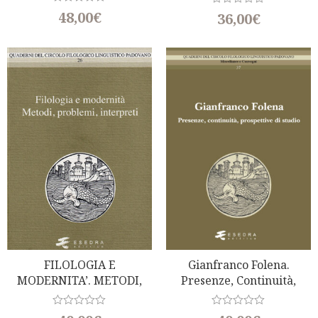
R
48,00
€
R
36,00
€
a
a
t
t
e
e
d
d
0
0
o
o
u
u
t
t
o
o
f
f
5
5
FILOLOGIA E
Gianfranco Folena.
MODERNITA’. METODI,
Presenze, Continuità,
PROBLEMI, INTERPRETI
Prospettive Di Studio
R
R