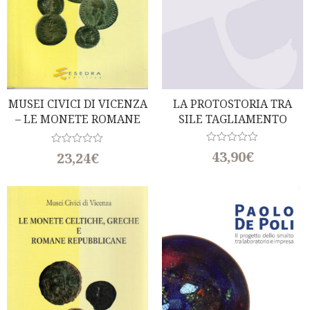
MUSEI CIVICI DI VICENZA
LA PROTOSTORIA TRA
– LE MONETE ROMANE
SILE TAGLIAMENTO
IMPERIALI DA AUGUSTO
A VITELLIO
R
R
43,90
€
23,24
€
a
a
t
t
e
e
d
d
0
0
o
o
u
u
t
t
o
o
f
f
5
5