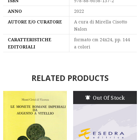
ISBN
978-88-6058-137-2
ANNO
2022
AUTORE E/O CURATORE
A cura di Mirella Cisotto
Nalon
CARATTERISTICHE
formato cm 24x24, pp. 144
EDITORIALI
a colori
RELATED PRODUCTS
Out Of Stock