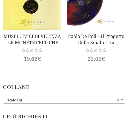
MUSEI CIVICI DI VICENZA
Paolo De Poli – Il Progetto
– LE MONETE CELTICHE,
Dello Smalto Tra
GRECHE E ROMANE
Laboratorio E Impresa
REPUBBLICANE
R
R
19,62
€
22,00
€
a
a
t
t
e
e
d
d
0
0
o
o
u
u
COLLANE
t
t
o
o
f
f
Cataloghi
×
5
5
I PIÙ RICHIESTI