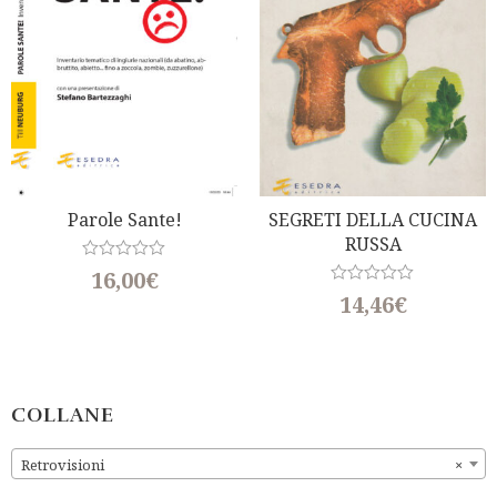
Parole Sante!
SEGRETI DELLA CUCINA
RUSSA
R
16,00
€
a
R
14,46
€
t
a
e
t
d
e
0
d
o
0
u
o
t
u
COLLANE
o
t
f
o
5
f
Retrovisioni
×
5