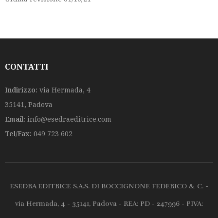
CONTATTI
Indirizzo:
via Hermada, 4
35141, Padova
Email:
info@esedraeditrice.com
Tel/Fax:
049 723 602
ESEDRA EDITRICE S.A.S. DI BOCCIGNONE FEDERICO & C. -
via Hermada, 4 - 35141, Padova - REA: PD - 247996 - PIVA: