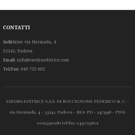
o
o
f
f
5
5
CONTATTI
Indirizzo:
via Hermada, 4
35141, Padova
Email:
info@esedraeditrice.com
Tel/Fax:
049 723 602
ESEDRA EDITRICE S.A.S. DI BOCCIGNONE FEDERICO & C. -
via Hermada, 4 - 35141, Padova - REA: PD - 247996 - PIVA:
00125910281 tel/fax 049.723602