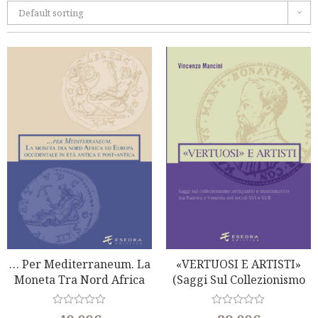
Default sorting
… Per Mediterraneum. La
«VERTUOSI E ARTISTI»
Moneta Tra Nord Africa
(Saggi Sul Collezionismo
Ed Europa Occidentale In
Antiquario E Numismatico
Età Antica E Post-Antica
Tra Padova E Venezia)
R
R