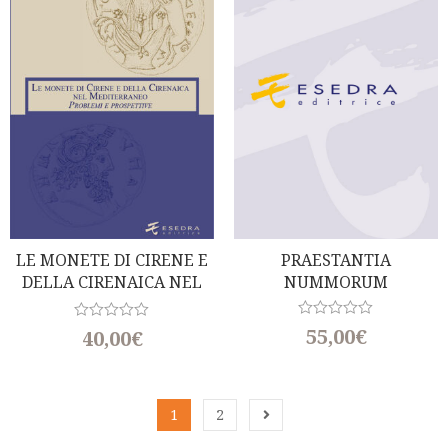
u
u
t
t
o
o
f
f
5
5
LE MONETE DI CIRENE E
PRAESTANTIA
DELLA CIRENAICA NEL
NUMMORUM
MEDITERRANEO
R
R
55,00
€
40,00
€
a
a
t
t
e
e
d
d
0
0
1
2
o
o
u
u
t
t