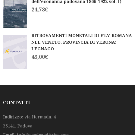
dell'economia padovana 1866-1922 vol. I)
24,78
€
RITROVAMENTI MONETALI DI ETA' ROMANA
NEL VENETO. PROVINCIA DI VERONA:
LEGNAGO
43,00
€
CONTATTI
Indirizzo:
via Hermada, 4
35141, Padova
Email:
info@esedraeditrice.com