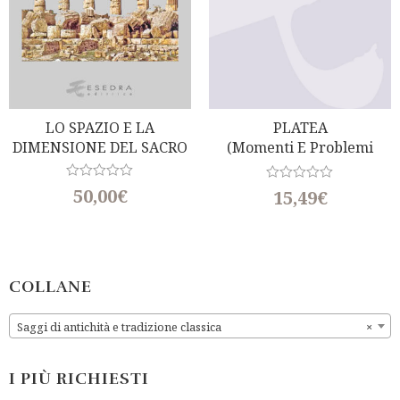
LO SPAZIO E LA
PLATEA
DIMENSIONE DEL SACRO
(Momenti E Problemi
Della Storia Di Una Polis)
R
50,00
€
R
15,49
€
a
a
t
t
e
e
d
d
0
0
o
o
u
u
COLLANE
t
t
o
o
f
f
Saggi di antichità e tradizione classica
×
5
5
I PIÙ RICHIESTI