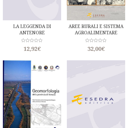
LA LEGGENDA DI
AREE RURALI E SISTEMA
ANTENORE
AGROALIMENTARE
(Da Troia A Padova)
NELLA VALLE DEL SACCO
R
R
12,92
€
32,00
€
a
a
t
t
e
e
d
d
0
0
o
o
u
u
t
t
o
o
f
f
5
5