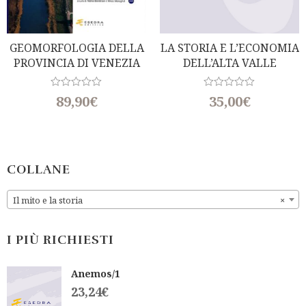
GEOMORFOLOGIA DELLA
LA STORIA E L’ECONOMIA
PROVINCIA DI VENEZIA
DELL’ALTA VALLE
(a Cura Di A. Bondesan E
DELL’ANIENE
M. Meneghel)
(a Cura Di Rita Padovano)
R
R
89,90
€
35,00
€
a
a
t
t
e
e
d
d
0
0
o
o
u
u
COLLANE
t
t
o
o
f
f
Il mito e la storia
×
5
5
I PIÙ RICHIESTI
Anemos/1
23,24
€