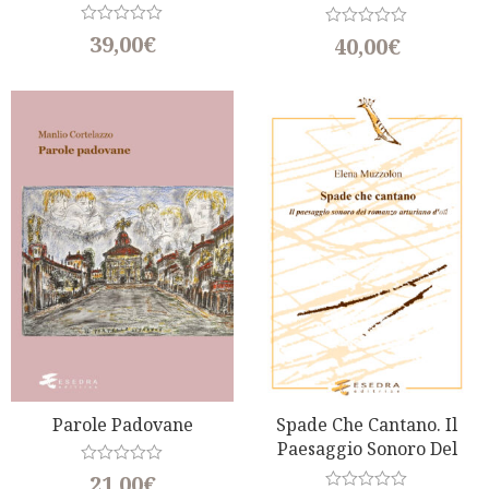
Della Spiegazione
R
39,00
€
R
40,00
€
a
a
t
t
e
e
d
d
0
0
o
o
u
u
t
t
o
o
f
f
5
5
Parole Padovane
Spade Che Cantano. Il
Paesaggio Sonoro Del
Romanzo Artruriano D’oïl
R
21,00
€