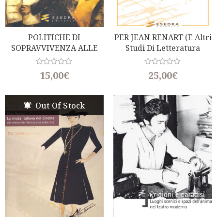
POLITICHE DI
PER JEAN RENART (e Altri
SOPRAVVIVENZA ALLE
Studi Di Letteratura
PERSECUZIONI (a Cura Di
Medievale)
M. Jona E O. Longo)
R
R
15,00
€
25,00
€
a
a
t
t
e
e
d
d
Out Of Stock
0
0
o
o
u
u
t
t
o
o
f
f
5
5