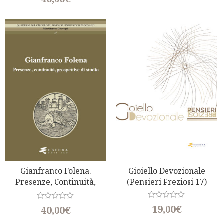
a
e
t
d
e
0
d
o
0
u
o
t
u
o
t
f
o
5
f
5
Gianfranco Folena.
Gioiello Devozionale
Presenze, Continuità,
(Pensieri Preziosi 17)
Prospettive Di Studio
R
R
19,00
€
40,00
€
a
a
t
t