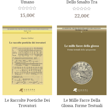
Umano
Dello Smalto Tra
Laboratorio E Impresa
R
15,00
€
R
22,00
€
a
a
t
t
e
e
d
d
0
0
o
o
u
u
t
t
o
o
f
f
5
5
Le Raccolte Poetiche Dei
Le Mille Facce Della
Trovatori
Glossa. Forme Testuali