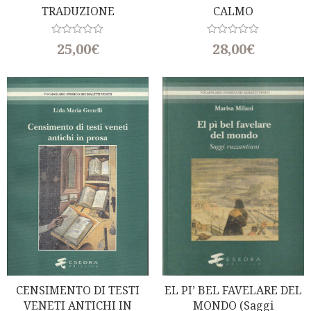
TRADUZIONE
CALMO
R
R
25,00
€
28,00
€
a
a
t
t
e
e
d
d
0
0
o
o
u
u
t
t
o
o
f
f
5
5
CENSIMENTO DI TESTI
EL PI’ BEL FAVELARE DEL
VENETI ANTICHI IN
MONDO (Saggi