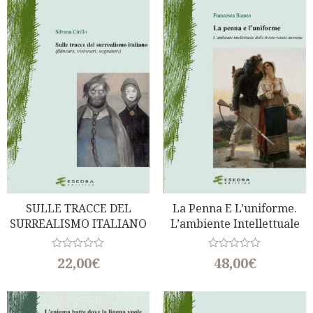
SULLE TRACCE DEL
La Penna E L’uniforme.
SURREALISMO ITALIANO
L’ambiente Intellettuale
(flâneurs, Visionari,
Delle Riviste Venete
Sognatori)
Nieviane
R
R
22,00
€
48,00
€
a
a
t
t
e
e
d
d
0
0