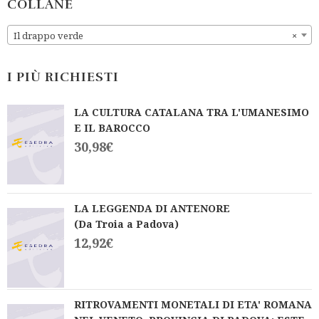
COLLANE
t
t
o
o
f
f
Il drappo verde
×
5
5
I PIÙ RICHIESTI
LA CULTURA CATALANA TRA L'UMANESIMO
E IL BAROCCO
30,98
€
LA LEGGENDA DI ANTENORE
(Da Troia a Padova)
12,92
€
RITROVAMENTI MONETALI DI ETA' ROMANA