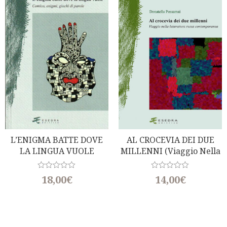
o
o
u
u
t
t
o
o
f
f
5
5
L’ENIGMA BATTE DOVE
AL CROCEVIA DEI DUE
LA LINGUA VUOLE
MILLENNI (Viaggio Nella
(Comico, Enigmi, Giochi Di
Letteratura Russa
Parole) – A Cura Di E.
Contemporanea)
R
R
18,00
€
14,00
€
a
Miola
a
t
t
e
e
d
d
0
0
o
o
u
u