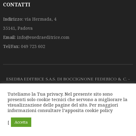
CONTATTI
Indirizzo:
via Hermada, 4
35141, Padova
Email:
info@esedraeditrice.com
Tel/Fax:
049 723 602
ESEDRA EDITRICE S.A.S. DI BOCCIGNONE FEDERICO & C. -
via Hermada, 4 - 35141, Padova - REA: PD - 247996 - PIVA:
Tuteliamo la Tua privacy. Nel presente sito sono
presenti solo cookie tecnici che servono a migliorare la
00125910281 tel/fax 049.723602
visualizzazione delle pagine del sito. Per maggiori
informazioni consultare l’apposita
cookie policy
[
Accetta
Wishlist
Shop
Login