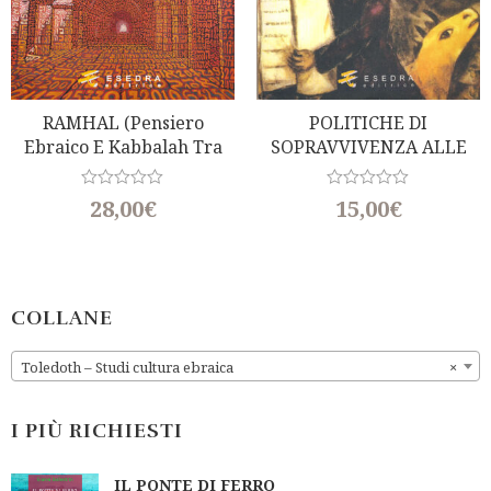
RAMHAL (Pensiero
POLITICHE DI
Ebraico E Kabbalah Tra
SOPRAVVIVENZA ALLE
Padova Ed Eretz Israel) A
PERSECUZIONI (a Cura Di
Cura Di G. Luzzatto
M. Jona E O. Longo)
R
R
28,00
€
15,00
€
Voghera E M. Perani
a
a
t
t
e
e
d
d
0
0
o
o
u
u
COLLANE
t
t
o
o
f
f
Toledoth – Studi cultura ebraica
×
5
5
I PIÙ RICHIESTI
IL PONTE DI FERRO