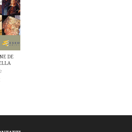
NE DE
ELLA
E DI
(a Cura
€
 E M.
)