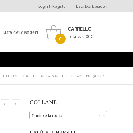
Login & Register
Lista Dei Desideri
CARRELLO
Lista dei desideri
Totale:
0,00
€
0
E L’ECONOMIA DELL’ALTA VALLE DELL’ANIENE (a Cura Di Rita Pado
COLLANE
Il mito e la storia
×
I PIÙ RICHIESTI