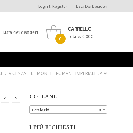
Login & Register
Lista Dei Desideri
CARRELLO
Lista dei desideri
Totale:
0,00
€
0
CI DI VICENZA – LE MONETE ROMANE IMPERIALI DA AUGUSTO A VI
COLLANE
Cataloghi
×
I PIÙ RICHIESTI