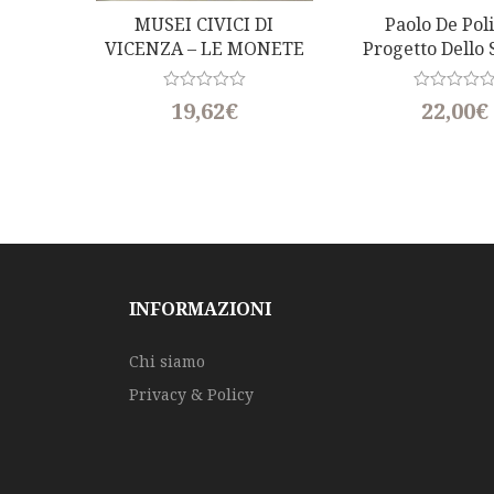
MUSEI CIVICI DI
Paolo De Poli 
VICENZA – LE MONETE
Progetto Dello
CELTICHE, GRECHE E
Tra Laborato
ROMANE
Impresa
R
R
19,62
€
22,00
€
REPUBBLICANE
a
a
t
t
e
e
d
d
0
0
o
o
u
u
t
t
o
o
f
f
5
5
INFORMAZIONI
Chi siamo
Privacy & Policy