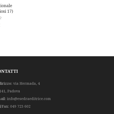
zionale
osi 17)
€
ONTATTI
dirizzo:
via Hermada, 4
141, Padova
ail:
info@esedraeditrice.com
l/Fax:
049 723 602