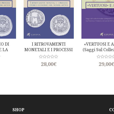
IO DI
I RITROVAMENTI
«VERTUOSI E A
E LA
MONETALI E I PROCESSI
(Saggi Sul Coll
E DEL
INFLATIVI NEL MONDO
Antiquari
ANTICO E MEDIEVALE
Numismatico Tr
R
R
28,00
€
29,00
a
E Venezi
a
t
t
e
e
d
d
0
0
o
o
u
u
t
t
o
o
f
f
5
5
SHOP
C