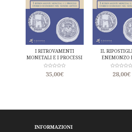
I RITROVAMENTI
IL RIPOSTIGL
MONETALI E I PROCESSI
ENEMONZO 
STORICO-ECONOMICI
MONETAZION
NEL MONDO ANTICO
NORICO
R
R
35,00
€
28,00
€
a
a
t
t
e
e
d
d
0
0
o
o
u
u
t
t
o
o
f
f
5
5
INFORMAZIONI