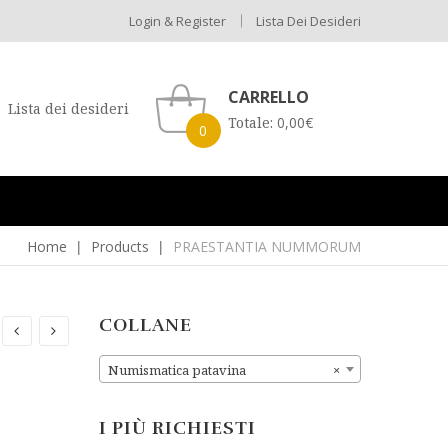
Login & Register
Lista Dei Desideri
CARRELLO
Lista dei desideri
Totale:
0,00
€
0
Home
Products
PRAESTANTIA NUMMORUM
COLLANE
Numismatica patavina
×
I PIÙ RICHIESTI