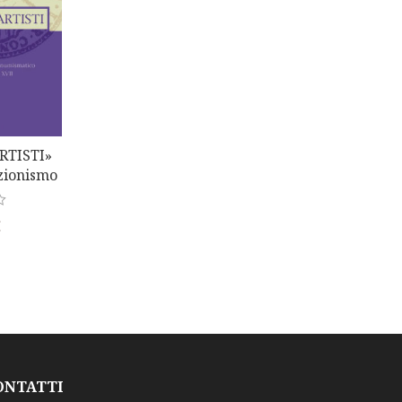
RTISTI»
ezionismo
o E
a Padova
€
a)
ONTATTI