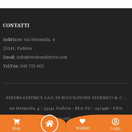
o
o
f
f
5
5
CONTATTI
Indirizzo:
via Hermada, 4
35141, Padova
Email:
info@esedraeditrice.com
Tel/Fax:
049 723 602
ESEDRA EDITRICE S.A.S. DI BOCCIGNONE FEDERICO & C. -
via Hermada, 4 - 35141, Padova - REA: PD - 247996 - PIVA:
00125910281 tel/fax 049.723602
Wishlist
Shop
Login