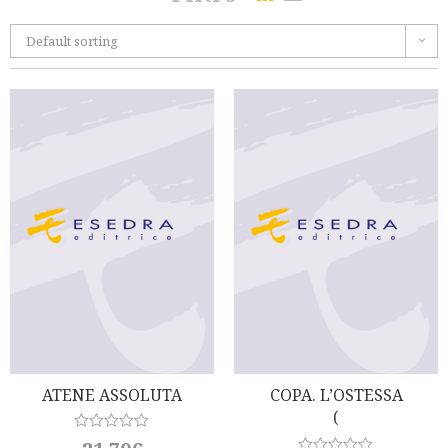
Default sorting
ATENE ASSOLUTA
COPA. L’OSTESSA
(
(Poemetto Pseudo
R