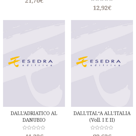
21,70
€
a
Virgiliano)
R
12,92
€
t
a
e
t
d
e
0
d
o
0
u
o
t
u
o
t
f
o
5
f
5
DALL’ADRIATICO AL
DALL’ITAL“A ALL’ITALIA
DANUBIO
(voll. I E II)
R
R