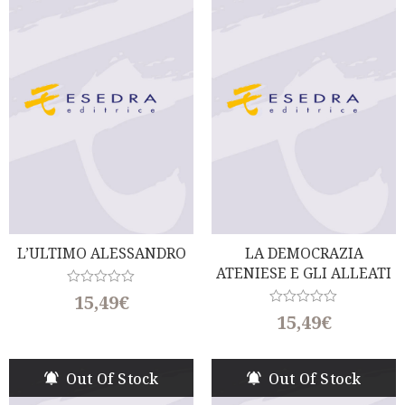
o
o
u
u
t
t
o
o
f
f
5
5
L’ULTIMO ALESSANDRO
LA DEMOCRAZIA
ATENIESE E GLI ALLEATI
R
15,49
€
a
R
15,49
€
t
a
e
t
d
e
0
d
o
Out Of Stock
Out Of Stock
0
u
o
t
u