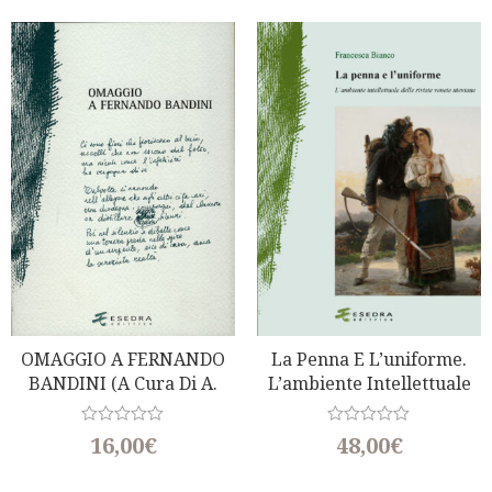
d
e
0
d
o
0
u
o
t
u
o
t
f
o
5
f
5
OMAGGIO A FERNANDO
La Penna E L’uniforme.
BANDINI (a Cura Di A.
L’ambiente Intellettuale
Barbieri)
Delle Riviste Venete
Nieviane
R
R
16,00
€
48,00
€
a
a
t
t
e
e