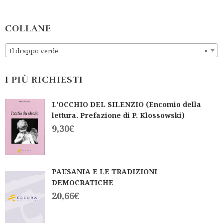
d
d
0
0
o
o
u
u
COLLANE
t
t
o
o
f
f
Il drappo verde
×
5
5
I PIÙ RICHIESTI
L'OCCHIO DEL SILENZIO (Encomio della
lettura. Prefazione di P. Klossowski)
9,30
€
PAUSANIA E LE TRADIZIONI
DEMOCRATICHE
20,66
€