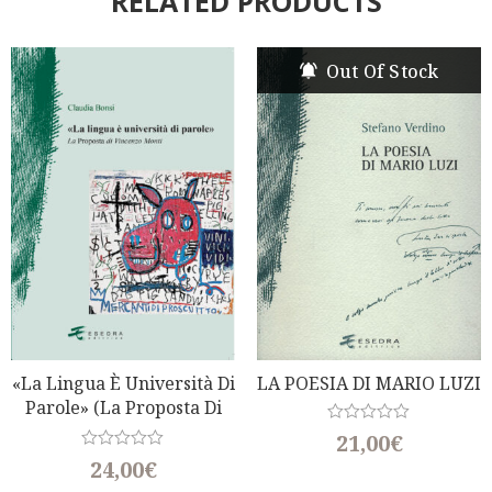
RELATED PRODUCTS
Out Of Stock
«La Lingua È Università Di
LA POESIA DI MARIO LUZI
Parole» (La Proposta Di
Vincenzo Monti)
R
21,00
€
a
R
24,00
€
t
a
e
t