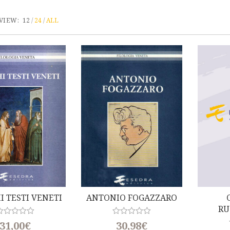
VIEW:
12
24
ALL
I TESTI VENETI
ANTONIO FOGAZZARO
RU
R
R
31,00
€
30,98
€
a