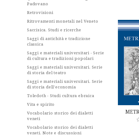
Padovano
t
e
Retrovisioni
d
0
Ritrovamenti monetali nel Veneto
o
u
Saccisica. Studi e ricerche
t
o
Saggi di antichità e tradizione
f
5
classica
Saggi e materiali universitari - Serie
di cultura e tradizioni popolari
Saggi e materiali universitari. Serie
di storia del teatro
Saggi e materiali universitari. Serie
di storia dell'economia
Toledoth - Studi cultura ebraica
Vita e spirito
METR
Vocabolario storico dei dialetti
veneti
Vocabolario storico dei dialetti
a
veneti. Note e discussioni
t