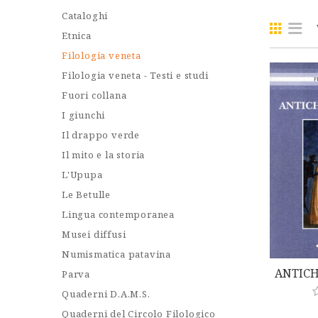
Cataloghi
Etnica
Filologia veneta
Filologia veneta - Testi e studi
Fuori collana
I giunchi
Il drappo verde
Il mito e la storia
L'Upupa
Le Betulle
Lingua contemporanea
Musei diffusi
Numismatica patavina
ANTICH
Parva
Quaderni D.A.M.S.
Quaderni del Circolo Filologico
a