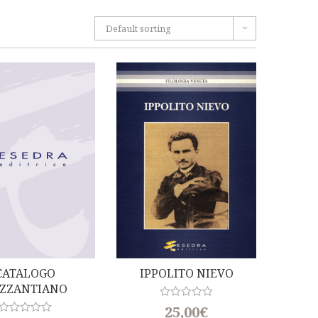
Default sorting
CATALOGO
IPPOLITO NIEVO
ZZANTIANO
R
25,00
€
a