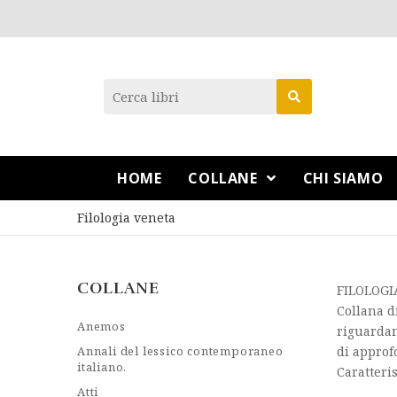
HOME
COLLANE
CHI SIAMO
Filologia veneta
COLLANE
FILOLOGI
Collana d
Anemos
riguardan
Annali del lessico contemporaneo
di approfo
italiano.
Caratteris
Atti