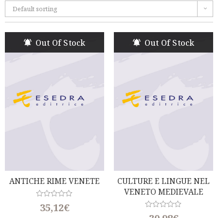
Default sorting
Out Of Stock
Out Of Stock
ANTICHE RIME VENETE
CULTURE E LINGUE NEL
VENETO MEDIEVALE
R
35,12
€
a
R
t