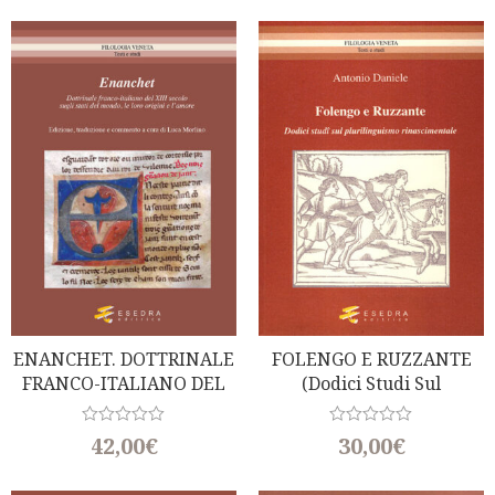
e
e
d
d
0
0
o
o
u
u
t
t
o
o
f
f
5
5
ENANCHET. DOTTRINALE
FOLENGO E RUZZANTE
FRANCO-ITALIANO DEL
(Dodici Studi Sul
XIII SECOLO
Plurilinguismo
Rinascimentale)
R
R
42,00
€
30,00
€
a
a
t
t
e
e