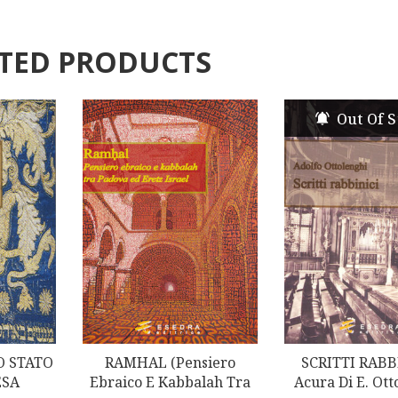
TED PRODUCTS
Out Of S
O STATO
RAMHAL (Pensiero
SCRITTI RABBI
ESA
Ebraico E Kabbalah Tra
Acura Di E. Ott