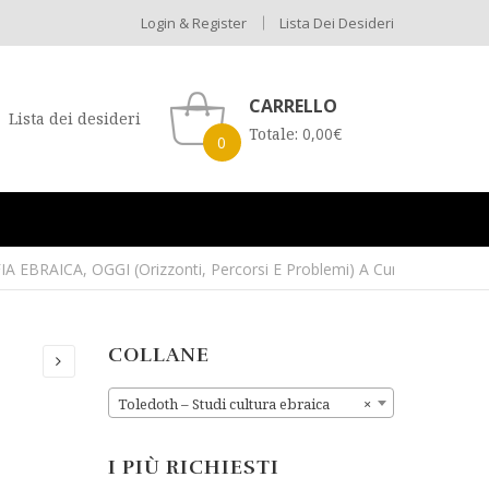
Login & Register
Lista Dei Desideri
CARRELLO
Lista dei desideri
Totale:
0,00
€
0
A EBRAICA, OGGI (Orizzonti, Percorsi E Problemi) A Cura Di M. Giulia
COLLANE
Toledoth – Studi cultura ebraica
×
I PIÙ RICHIESTI