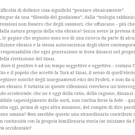
ifficoltà di definire cosa significhi “pensare ebraicamente”.
stingue da una “filosofia del giudaismo”, dalla “teologia rabbinic
ressioni non fossero che degli ossimori, che offuscano – più che
e dalla natura propria della vita ebraica? Senza avere la pretesa d
e, le pagine che seguono sono eco di una ricerca da parte di alcu
dizione ebraica e la stessa autocoscienza degli ebrei contempor
e responsabilità che ogni generazione si trova dinanzi nel propr
 della rivelazione del Sinai.
 – dove il genitivo è ad un tempo soggettivo e oggettivo – restano 
Dio e il popolo che accettò la Torà al Sinai, il senso di quell’elez
e preghiere nonché degli insegnamenti etici dei Profeti, e non da u
ato ebraico. E tuttavia in queste riflessioni riverbera un’interro
ndo occidentale: che ne è oggi della
ratio
, della ragione, dinanzi 
dibile capovolgimento delle sorti, non rischia forse la fede – qui
ita oggi, prima di ogni altra missione, del compito di dire parol
agione umana? Non sarebbe questo uno straordinario contributo 
in continuità con la propria bimillenaria storia (se iniziamo da F
ltà occidentale?