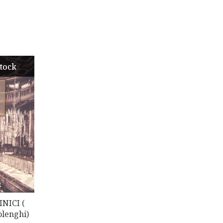
tock
NICI (
olenghi)