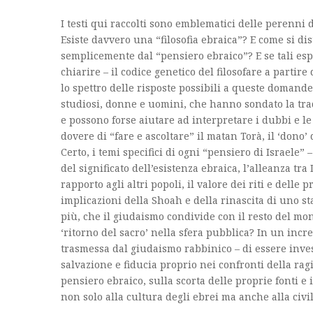
I testi qui raccolti sono emblematici delle perenni d
Esiste davvero una “filosofia ebraica”? E come si di
semplicemente dal “pensiero ebraico”? E se tali esp
chiarire – il codice genetico del filosofare a partir
lo spettro delle risposte possibili a queste domand
studiosi, donne e uomini, che hanno sondato la tra
e possono forse aiutare ad interpretare i dubbi e l
dovere di “fare e ascoltare” il
matan Torà
, il ‘dono’
Certo, i temi specifici di ogni “pensiero di Israele”
del significato dell’esistenza ebraica, l’alleanza tra 
rapporto agli altri popoli, il valore dei riti e dell
implicazioni della Shoah e della rinascita di uno st
più, che il giudaismo condivide con il resto del mo
‘ritorno del sacro’ nella sfera pubblica? In un incre
trasmessa dal giudaismo rabbinico – di essere invest
salvazione e fiducia proprio nei confronti della r
pensiero ebraico, sulla scorta delle proprie fonti e 
non solo alla cultura degli ebrei ma anche alla civi