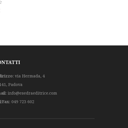
€
ONTATTI
dirizzo:
via Hermada, 4
141, Padova
ail:
info@esedraeditrice.com
l/Fax:
049 723 602