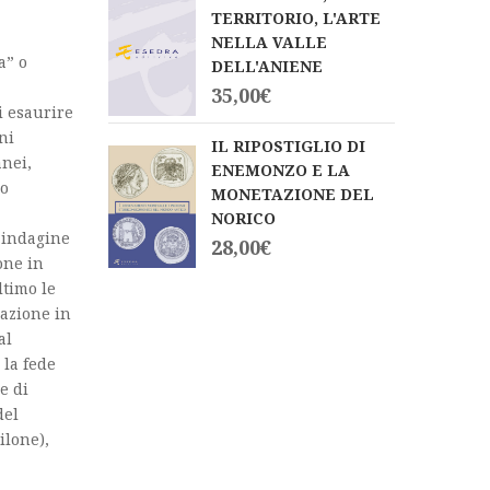
TERRITORIO, L'ARTE
NELLA VALLE
a” o
DELL'ANIENE
35,00
€
i esaurire
ni
IL RIPOSTIGLIO DI
anei,
ENEMONZO E LA
io
MONETAZIONE DEL
NORICO
l’indagine
28,00
€
ione in
ltimo le
gazione in
al
 la fede
e di
del
ilone),