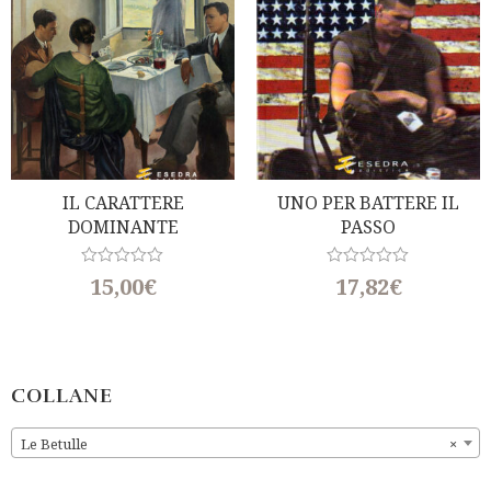
IL CARATTERE
UNO PER BATTERE IL
DOMINANTE
PASSO
R
R
15,00
€
17,82
€
a
a
t
t
e
e
d
d
0
0
o
o
u
u
COLLANE
t
t
o
o
f
f
Le Betulle
×
5
5