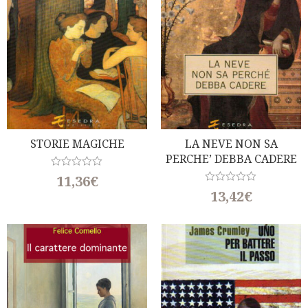
STORIE MAGICHE
LA NEVE NON SA
PERCHE’ DEBBA CADERE
R
11,36
€
a
R
13,42
€
t
a
e
t
d
e
0
d
o
0
u
o
t
u
o
t
f
o
5
f
5