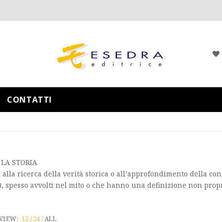
CONTATTI
 LA STORIA
i alla ricerca della verità storica o all’approfondimento della co
e), spesso avvolti nel mito o che hanno una definizione non propr
VIEW:
12
24
ALL