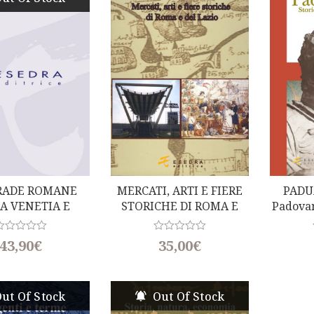
u
t
o
f
5
RADE ROMANE
MERCATI, ARTI E FIERE
PADUA
A VENETIA E
STORICHE DI ROMA E
Padovan
LL’HISTRIA
DEL LAZIO
D
R
R
43,90
€
35,00
€
a
t
e
d
0
ut Of Stock
Out Of Stock
o
u