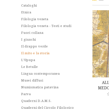
Cataloghi
Etnica
Filologia veneta
Filologia veneta - Testi e studi
Fuori collana
I giunchi
Il drappo verde
Il mito e la storia
L'Upupa
Le Betulle
Lingua contemporanea
Musei diffusi
ALL
Numismatica patavina
MEDO
Parva
Quaderni D.A.M.S.
a
t
Quaderni del Circolo Filologico