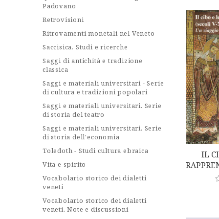
e
Padovano
d
0
Retrovisioni
o
u
Ritrovamenti monetali nel Veneto
t
o
Saccisica. Studi e ricerche
f
5
Saggi di antichità e tradizione
classica
Saggi e materiali universitari - Serie
di cultura e tradizioni popolari
Saggi e materiali universitari. Serie
di storia del teatro
Saggi e materiali universitari. Serie
di storia dell'economia
Toledoth - Studi cultura ebraica
IL C
Vita e spirito
RAPPREN
V-XVIII.
Vocabolario storico dei dialetti
Val
veneti
a
Vocabolario storico dei dialetti
t
veneti. Note e discussioni
e
d