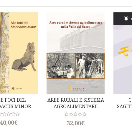
E FOCI DEL
AREE RURALI E SISTEMA
C
ACUS MINOR
AGROALIMENTARE
SAGIT
NELLA VALLE DEL
ANNI D
SACCO
Di P. Cr
R
40,00
€
R
32,00
€
a
Fili
t