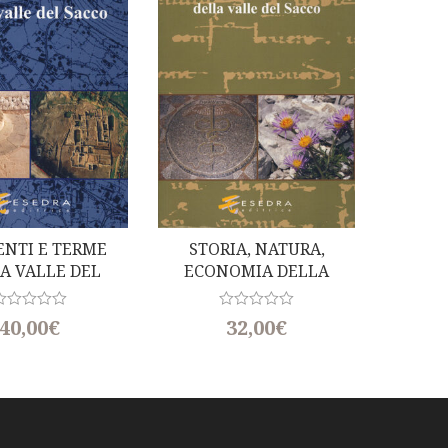
t
o
f
5
ENTI E TERME
STORIA, NATURA,
A VALLE DEL
ECONOMIA DELLA
SACCO
VALLE DEL SACCO
Di Rita Padovano)
R
R
40,00
€
32,00
€
a
t
e
d
0
o
u
t
o