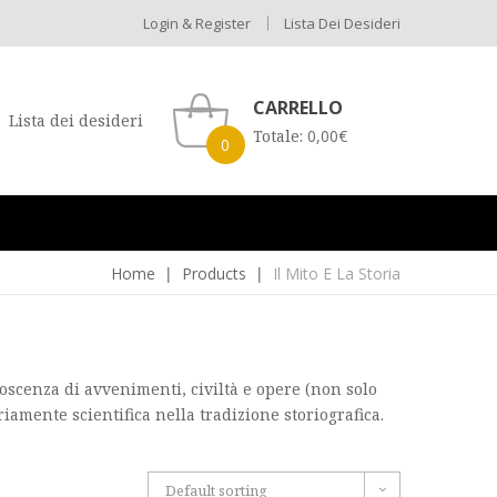
Login & Register
Lista Dei Desideri
CARRELLO
Lista dei desideri
Totale:
0,00
€
0
Home
Products
Il Mito E La Storia
noscenza di avvenimenti, civiltà e opere (non solo
iamente scientifica nella tradizione storiografica.
Default sorting