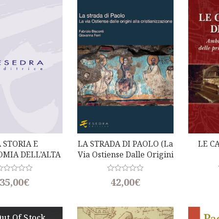
0
o
u
t
o
f
5
 STORIA E
LA STRADA DI PAOLO (La
LE C
OMIA DELL’ALTA
Via Ostiense Dalle Origini
 DELL’ANIENE
Alla Cristianizzazione)
Di Rita Padovano)
R
R
35,00
€
42,00
€
a
t
e
d
0
ut Of Stock
o