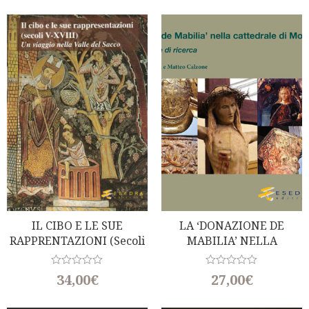
e
e
d
d
0
0
o
o
u
u
t
t
o
o
f
f
5
5
IL CIBO E LE SUE
LA ‘DONAZIONE DE
RAPPRENTAZIONI (secoli
MABILIA’ NELLA
V-XVIII. Un Viaggio Nella
CATTEDRALE DI
Valle Del Sacco)
MONTEPELOSO (a Cura
R
R
34,00
€
27,00
€
a
Di F. Benucci E M. Calzone)
a
t
t
e
e