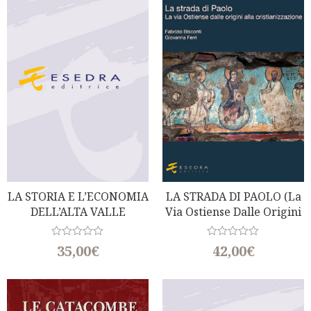
o
o
u
u
t
t
o
o
f
f
5
5
LA STORIA E L’ECONOMIA
LA STRADA DI PAOLO (La
DELL’ALTA VALLE
Via Ostiense Dalle Origini
DELL’ANIENE
Alla Cristianizzazione)
(a Cura Di Rita Padovano)
R
R
35,00
€
42,00
€
a
a
t
t
e
e
d
d
0
0
o
o