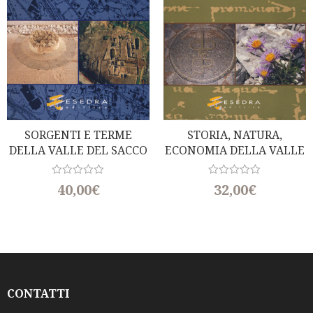
SORGENTI E TERME
STORIA, NATURA,
DELLA VALLE DEL SACCO
ECONOMIA DELLA VALLE
(a Cura Di Rita Padovano)
DEL SACCO
R
R
40,00
€
32,00
€
a
a
t
t
e
e
d
d
0
0
o
o
u
u
t
t
o
o
f
f
CONTATTI
5
5