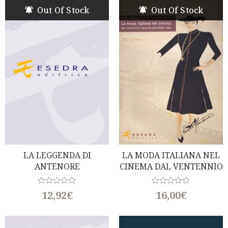
d
d
Out Of Stock
Out Of Stock
0
0
o
o
u
u
t
t
o
o
f
f
5
5
LA LEGGENDA DI
LA MODA ITALIANA NEL
ANTENORE
CINEMA DAL VENTENNIO
(Da Troia A Padova)
FASCISTA ALLA DOLCE
VITA
R
R
12,92
€
16,00
€
a
a
t
t
e
e
d
d
0
0