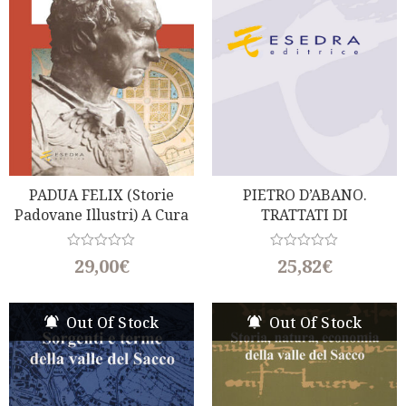
5
5
PADUA FELIX (Storie
PIETRO D’ABANO.
Padovane Illustri) A Cura
TRATTATI DI
Di O. Longo
ASTRONOMIA
R
R
29,00
€
25,82
€
a
a
t
t
e
e
d
d
Out Of Stock
Out Of Stock
0
0
o
o
u
u
t
t
o
o
f
f
5
5