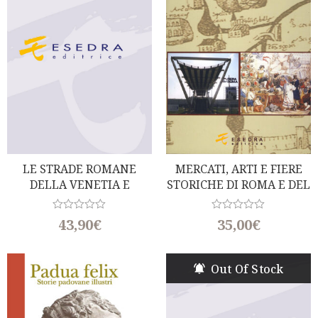
o
o
f
f
5
5
LE STRADE ROMANE
MERCATI, ARTI E FIERE
DELLA VENETIA E
STORICHE DI ROMA E DEL
DELL’HISTRIA
LAZIO
R
R
43,90
€
35,00
€
a
a
t
t
e
e
d
d
Out Of Stock
0
0
o
o
u
u
t
t
o
o
f
f