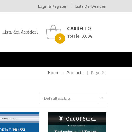
Login & Register
Lista Dei Desideri
CARRELLO
Lista dei desideri
Totale:
0,00
€
0
Home
Products
Page 21
Default sorting
Out Of Stock