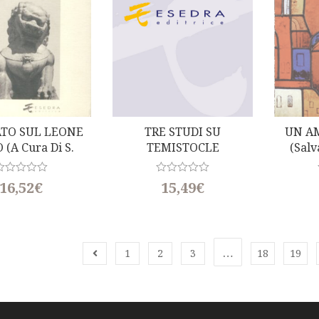
ATO SUL LEONE
TRE STUDI SU
UN A
 (a Cura Di S.
TEMISTOCLE
(Salv
acchetti)
(a Cura Di L. Braccesi)
R
R
16,52
€
15,49
€
a
t
e
d
0
o
…
1
u
2
3
18
19
t
o
f
5