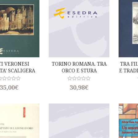
5
TI VERONESI
TORINO ROMANA. TRA
TRA FI
TA’ SCALIGERA
ORCO E STURA
E TRAD
R
R
35,00
€
30,98
€
a
t
e
d
0
o
u
t
o
f
5