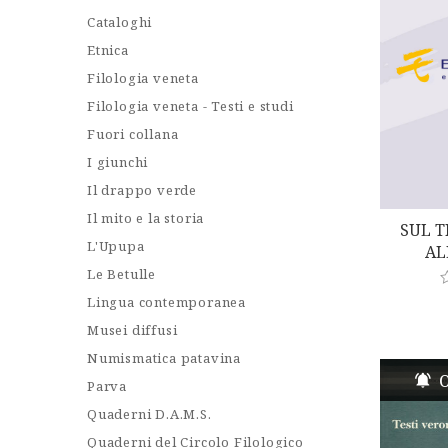
Cataloghi
Etnica
Filologia veneta
Filologia veneta - Testi e studi
Fuori collana
I giunchi
Il drappo verde
Il mito e la storia
SUL 
L'Upupa
AL
Le Betulle
Lingua contemporanea
a
t
Musei diffusi
e
d
Numismatica patavina
0
O
o
Parva
u
t
Quaderni D.A.M.S.
o
f
Quaderni del Circolo Filologico