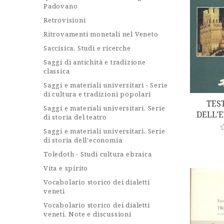
5
Padovano
Retrovisioni
Ritrovamenti monetali nel Veneto
Saccisica. Studi e ricerche
Saggi di antichità e tradizione
classica
Saggi e materiali universitari - Serie
di cultura e tradizioni popolari
TES
Saggi e materiali universitari. Serie
DELL’E
di storia del teatro
Saggi e materiali universitari. Serie
di storia dell'economia
a
t
Toledoth - Studi cultura ebraica
e
d
Vita e spirito
0
o
Vocabolario storico dei dialetti
u
veneti
t
o
Vocabolario storico dei dialetti
f
veneti. Note e discussioni
5