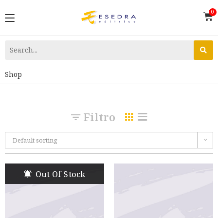
Shop
Filtro
Default sorting
Out Of Stock