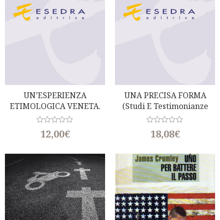
UN’ESPERIENZA
UNA PRECISA FORMA
ETIMOLOGICA VENETA.
(Studi E Testimonianze
PER LA STORIA DI ‘MONA’
Per Diego Valeri)
R
R
12,00
€
18,08
€
a
a
t
t
e
e
d
d
0
0
o
o
u
u
t
t
o
o
f
f
5
5