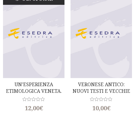
UN’ESPERIENZA
VERONESE ANTICO:
ETIMOLOGICA VENETA.
NUOVI TESTI E VECCHIE
PER LA STORIA DI ‘MONA’
DISCUSSIONI
R
R
12,00
€
10,00
€
a
a
t
t
e
e
d
d
0
0
o
o