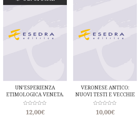
UN’ESPERIENZA
VERONESE ANTICO:
ETIMOLOGICA VENETA.
NUOVI TESTI E VECCHIE
PER LA STORIA DI ‘MONA’
DISCUSSIONI
R
R
12,00
€
10,00
€
a
a
t
t
e
e
d
d
0
0
o
o