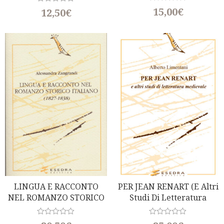
R
R
15,00
€
12,50
€
a
a
t
t
e
e
d
d
0
0
o
o
u
u
t
t
o
o
f
f
5
5
LINGUA E RACCONTO
PER JEAN RENART (e Altri
NEL ROMANZO STORICO
Studi Di Letteratura
ITALIANO
Medievale)
R
R