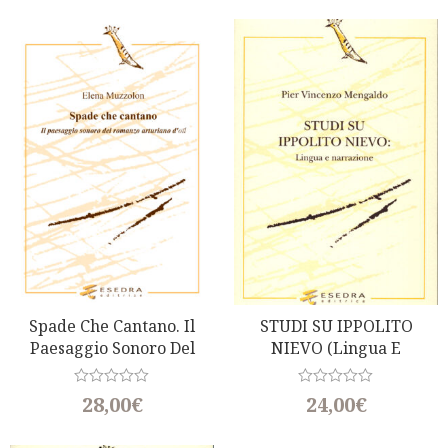
e
e
d
d
0
0
o
o
u
u
t
t
o
o
f
f
5
5
Spade Che Cantano. Il
STUDI SU IPPOLITO
Paesaggio Sonoro Del
NIEVO (Lingua E
Romanzo Artruriano D’oïl
Narrazione)
R
R
28,00
€
24,00
€
a
a
t
t
e
e