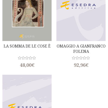
LA SOMMA DE LE COSE È
OMAGGIO A GIANFRANCO
FOLENA
(Studi In Onore Di
(3 Volumi)
Gianfelice Peron)
R
R
48,00
€
92,96
€
a
a
t
t
e
e
d
d
0
0
o
o
u
u
t
t
o
o
f
f
5
5