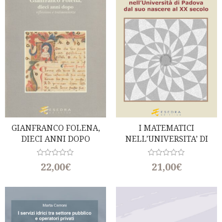
u
t
t
o
o
f
f
5
5
GIANFRANCO FOLENA,
I MATEMATICI
DIECI ANNI DOPO
NELL’UNIVERSITA’ DI
(Riflessioni E
PADOVA DAL SUO
Testimonianze)
NASCERE AL XX SECOLO
R
R
22,00
€
21,00
€
a
a
t
t
e
e
d
d
0
0
o
o
u
u
t
t