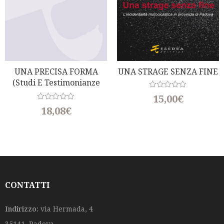
UNA PRECISA FORMA
UNA STRAGE SENZA FINE
(Studi E Testimonianze
Per Diego Valeri)
R
15,00
€
a
R
18,08
€
t
a
e
t
d
e
0
d
o
0
u
o
t
u
o
t
f
o
5
f
CONTATTI
5
Indirizzo:
via Hermada, 4
35141, Padova