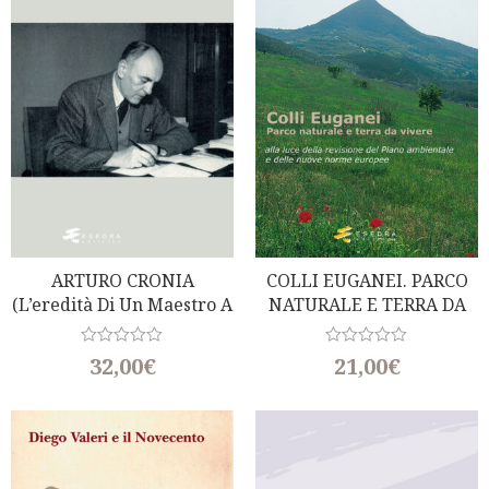
ARTURO CRONIA
COLLI EUGANEI. PARCO
(L’eredità Di Un Maestro A
NATURALE E TERRA DA
Cinquant’anni Dalla
VIVERE
Scomparsa)
R
R
32,00
€
21,00
€
a
a
t
t
e
e
d
d
0
0
o
o
u
u
t
t