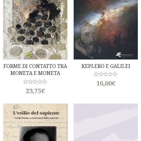
5
5
FORME DI CONTATTO TRA
KEPLERO E GALILEI
MONETA E MONETA
STRANIERA NEL MONDO
R
16,00
€
a
ANTICO
R
23,75
€
t
a
e
t
d
e
0
d
o
0
u
o
t
u
o
t
f
o
5
f
5