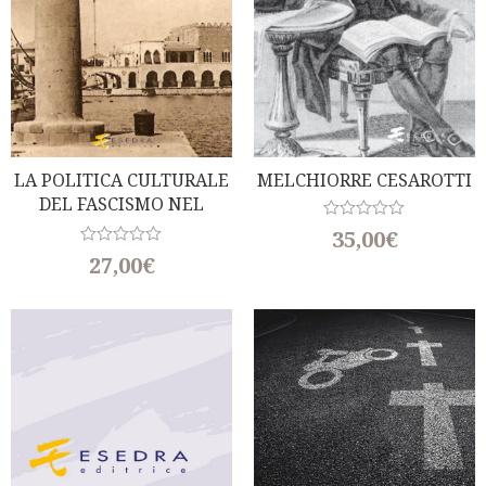
LA POLITICA CULTURALE
MELCHIORRE CESAROTTI
DEL FASCISMO NEL
DODECANESO
R
35,00
€
a
R
27,00
€
t
a
e
t
d
e
0
d
o
0
u
o
t
u
o
t
f
o
5
f
5