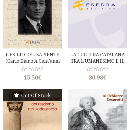
L’ESILIO DEL SAPIENTE
LA CULTURA CATALANA
(Carlo Diano A Cent’anni
TRA L’UMANESIMO E IL
Dalla Nascita)
BAROCCO
R
R
15,50
€
30,98
€
a
a
t
t
e
e
d
d
Out Of Stock
0
0
o
o
u
u
t
t
o
o
f
f
5
5