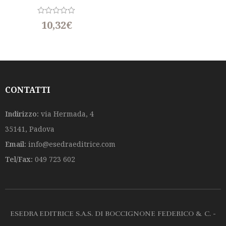
CONTEMPORANEO.
Neologismi 1996
R
10,32
€
a
t
e
d
0
o
u
t
o
CONTATTI
f
5
Indirizzo:
via Hermada, 4
35141, Padova
Email:
info@esedraeditrice.com
Tel/Fax:
049 723 602
ESEDRA EDITRICE S.A.S. DI BOCCIGNONE FEDERICO & C. -